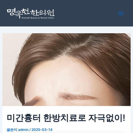
콘
포
Main
텐
스
Men
츠
트
로
탐
건
색
너
뛰
기
미간흉터 한방치료로 자극없이!
글쓴이
admin
/
2025-03-14