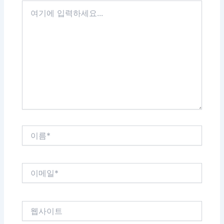
여
기
에
입
력
하
세
요...
이
름
*
이
메
일
*
웹
사