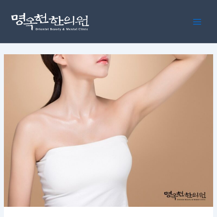
콘
포
Main
텐
스
Men
츠
트
로
탐
건
색
너
뛰
기