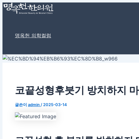
여
이
이
콘
포
기
름
메
텐
스
에
*
일
츠
트
입
*
로
탐
력
하
명옥헌 의학컬럼
건
색
세
너
요...
뛰
기
코끝성형후붓기 방치하지 
글쓴이
admin
/
2025-03-14