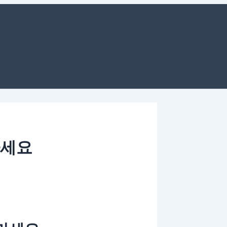
웹
사
이
트
마세요