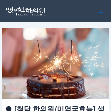
콘
포
Main
텐
스
Men
츠
트
로
탐
건
색
너
뛰
기
● [청담 한의원/미역국효능] 생