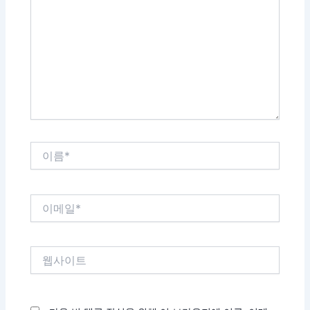
에
입
력
하
세
요...
이
름
*
이
메
일
*
웹
사
이
트