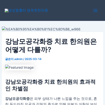
콘
포
Main
텐
스
Men
츠
트
로
탐
건
색
너
뛰
강남모공각화증 치료 한의원은
기
어떻게 다를까?
글쓴이
admin
/
2025-03-14
강남모공각화증
치료 한의원의 효과적
인 차별점
강남모공각화증
은 피부 상태가 나쁜 느낌을 주는 것으로, 흔
히 두드러진 모공과 각질의 증가로 인해 피부가 거칠어 보이