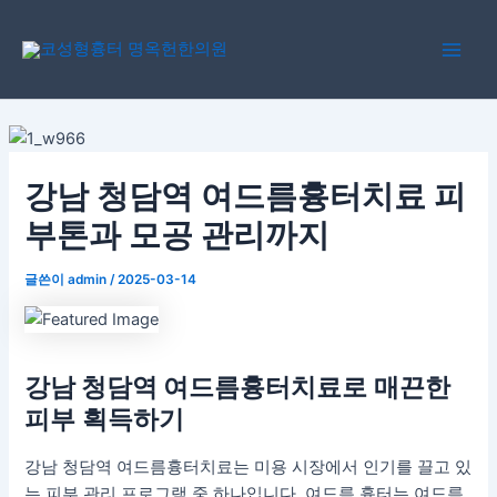
콘
포
Main
텐
스
Men
츠
트
로
탐
건
색
너
뛰
강남 청담역 여드름흉터치료 피
기
부톤과 모공 관리까지
글쓴이
admin
/
2025-03-14
강남 청담역 여드름흉터치료
로 매끈한
피부 획득하기
강남 청담역 여드름흉터치료는 미용 시장에서 인기를 끌고 있
는 피부 관리 프로그램 중 하나입니다. 여드름 흉터는 여드름