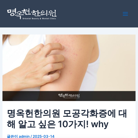
콘
포
Main
텐
스
Men
츠
트
로
탐
건
색
너
뛰
기
명옥헌한의원 모공각화증에 대
해 알고 싶은 10가지! why
글쓴이
admin
/
2025-03-14