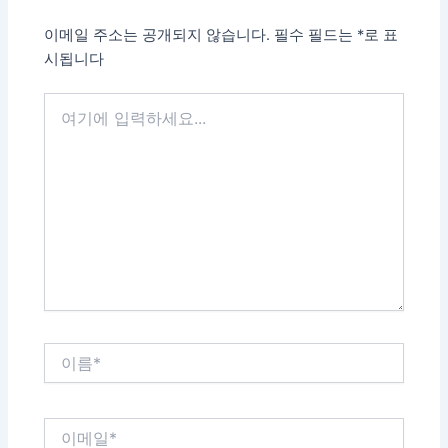
이메일 주소는 공개되지 않습니다.
필수 필드는
*
로 표
시됩니다
여
기
에
입
력
하
세
요...
이
름
*
이
메