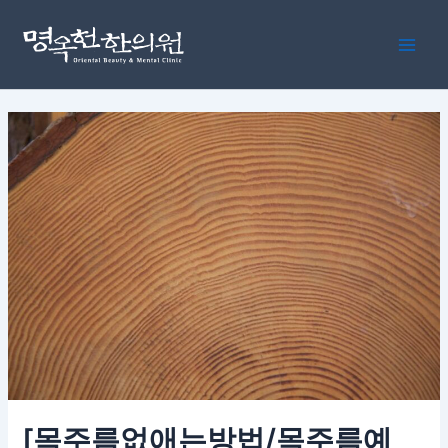
콘
포
Main
텐
스
Men
츠
트
로
탐
건
색
너
뛰
기
[목주름없애는방법/목주름예