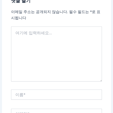
댓글 달기
이메일 주소는 공개되지 않습니다.
필수 필드는
*
로 표
시됩니다
여
기
에
입
력
하
세
요...
이
름
*
이