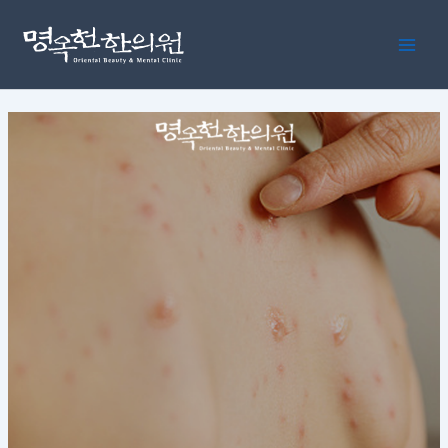
콘
포
Main
텐
스
Men
츠
트
로
탐
건
색
너
뛰
기