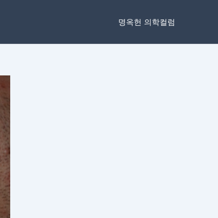
명옥헌 의학컬럼