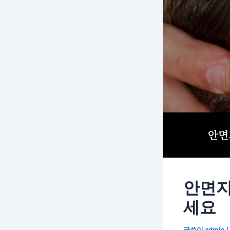
안면지
세요
글쓴이
admin
/