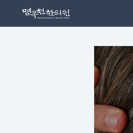
콘
포
텐
스
츠
트
로
탐
건
색
너
뛰
기