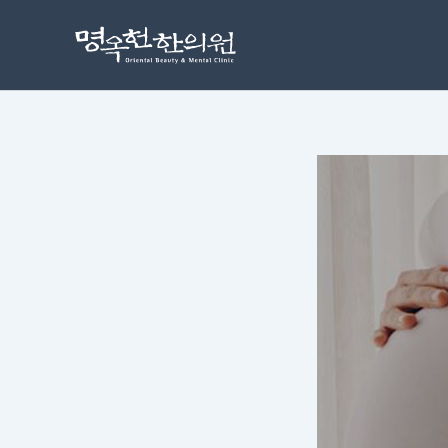
콘
포
텐
스
츠
트
로
탐
건
색
너
뛰
기