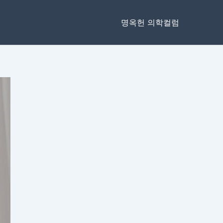
명옥헌 의학컬럼