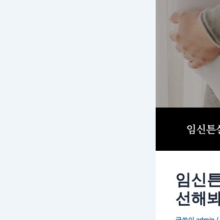
임신튼
선해
글쓴이
admin
/