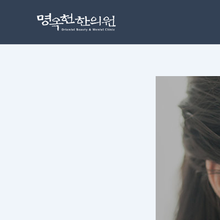
콘
포
텐
스
츠
트
로
탐
건
색
너
뛰
기