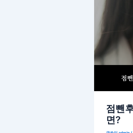
점뺀후
면?
글쓴이
admin
/