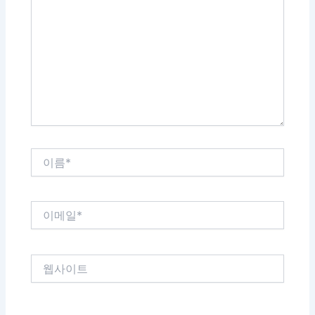
에
입
력
하
세
요...
이
름
*
이
메
일
*
웹
사
이
트