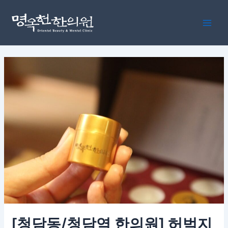
콘
포
Main
텐
스
Men
츠
트
로
탐
건
색
너
뛰
기
[청담동/청담역 한의원] 허벅지