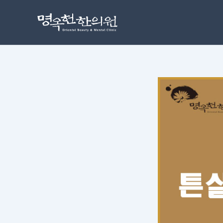
콘
포
텐
스
츠
트
로
탐
건
색
너
뛰
기