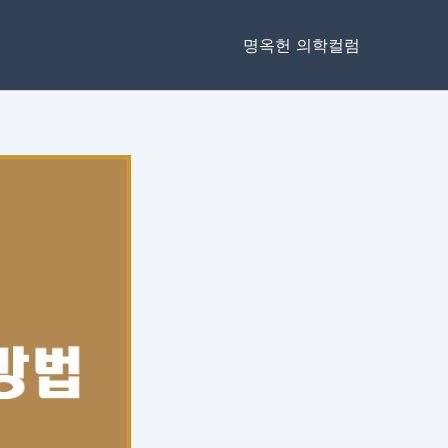
명옥헌 의학컬럼