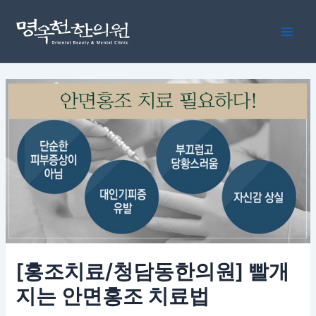
콘
포
Main
텐
스
Men
츠
트
로
탐
건
색
너
뛰
기
[홍조치료/청담동한의원] 빨개
지는 안면홍조 치료법