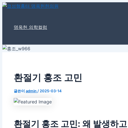
여
이
이
콘
포
기
름
메
텐
스
에
*
일
츠
트
입
*
로
탐
력
명옥헌 의학컬럼
하
건
색
세
너
요...
뛰
기
환절기 홍조 고민
글쓴이
admin
/
2025-03-14
환절기 홍조 고민: 왜 발생하고