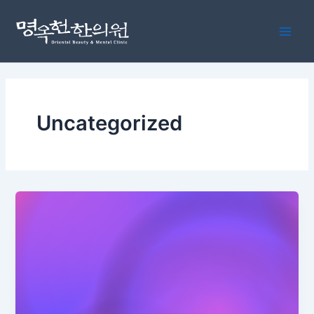
콘
Main
텐
Men
츠
로
건
너
뛰
Uncategorized
기